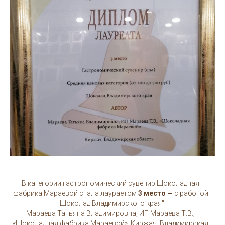
В категории гастрономический сувенир Шоколадная
фабрика Мараевой стала лаураетом
3 место —
с работой
"Шоколад Владимирского края"
Мараева Татьяна Владимировна, ИП Мараева Т.В.,
«Шоколадная фабрика Мараевой», Киржач, Владимирская